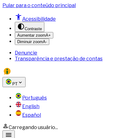
Pular para o conteúdo principal
Acessibilidade
Contraste
Aumentar zoom
A+
Diminuir zoom
A-
Denuncie
Transparência e prestação de contas
PT
Português
English
Español
Carregando usuário...