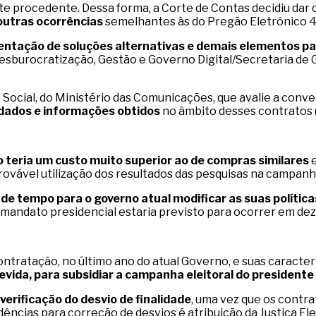
e procedente. Dessa forma, a Corte de Contas decidiu dar 
outras ocorrências
semelhantes às do Pregão Eletrônico 4
entação de soluções alternativas e demais elementos pa
esburocratização, Gestão e Governo Digital/Secretaria de G
ocial, do Ministério das Comunicações, que avalie a conv
s dados e informações obtidos
no âmbito desses contratos 
 teria um custo muito superior ao de compras similares
rovável utilização dos resultados das pesquisas na campanha
 de tempo para o governo atual modificar as suas polític
mandato presidencial estaria previsto para ocorrer em de
ntratação, no último ano do atual Governo, e suas caracter
evida, para subsidiar a campanha eleitoral do presidente
 verificação do desvio de finalidade
, uma vez que os contr
vidências para correção de desvios é atribuição da Justiça E