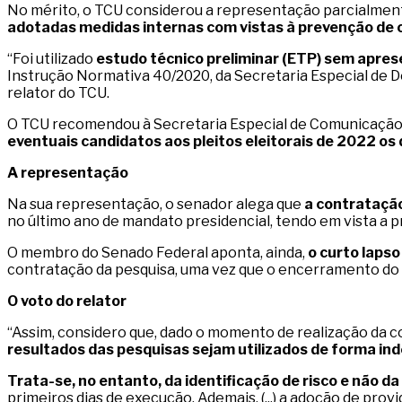
No mérito, o TCU considerou a representação parcialment
adotadas medidas internas com vistas à prevenção de 
“Foi utilizado
estudo técnico preliminar (ETP) sem apres
Instrução Normativa 40/2020, da Secretaria Especial de D
relator do TCU.
O TCU recomendou à Secretaria Especial de Comunicação S
eventuais candidatos aos pleitos eleitorais de 2022 o
A representação
Na sua representação, o senador alega que
a contratação
no último ano de mandato presidencial, tendo em vista a p
O membro do Senado Federal aponta, ainda,
o curto lapso
contratação da pesquisa, uma vez que o encerramento do 
O voto do relator
“Assim, considero que, dado o momento de realização da co
resultados das pesquisas sejam utilizados de forma ind
Trata-se, no entanto, da identificação de risco e não da
primeiros dias de execução. Ademais, (...) a adoção de pro