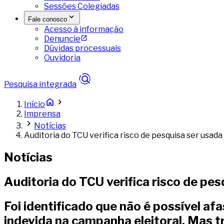
Sessões Colegiadas
Fale conosco
Acesso à informação
Denuncie
Dúvidas processuais
Ouvidoria
Pesquisa integrada
Início
Imprensa
Notícias
Auditoria do TCU verifica risco de pesquisa ser usa
Notícias
Auditoria do TCU verifica risco de pe
Foi identificado que não é possível a
indevida na campanha eleitoral. Mas tr