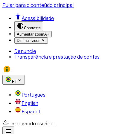
Pular para o conteúdo principal
Acessibilidade
Contraste
Aumentar zoom
A+
Diminuir zoom
A-
Denuncie
Transparência e prestação de contas
PT
Português
English
Español
Carregando usuário...