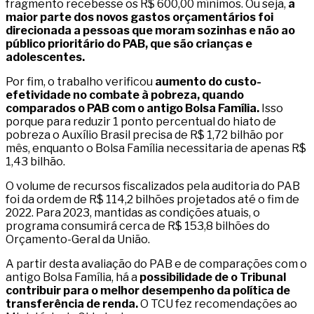
fragmento recebesse os R$ 600,00 mínimos. Ou seja,
a
maior parte dos novos gastos orçamentários foi
direcionada a pessoas que moram sozinhas e não ao
público prioritário do PAB, que são crianças e
adolescentes.
Por fim, o trabalho verificou
aumento do custo-
efetividade no combate à pobreza, quando
comparados o PAB com o antigo Bolsa Família.
Isso
porque para reduzir 1 ponto percentual do hiato de
pobreza o Auxílio Brasil precisa de R$ 1,72 bilhão por
mês, enquanto o Bolsa Família necessitaria de apenas R$
1,43 bilhão.
O volume de recursos fiscalizados pela auditoria do PAB
foi da ordem de R$ 114,2 bilhões projetados até o fim de
2022. Para 2023, mantidas as condições atuais, o
programa consumirá cerca de R$ 153,8 bilhões do
Orçamento-Geral da União.
A partir desta avaliação do PAB e de comparações com o
antigo Bolsa Família, há a
possibilidade de o Tribunal
contribuir para o melhor desempenho da política de
transferência de renda.
O TCU fez recomendações ao