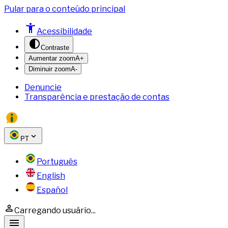
Pular para o conteúdo principal
Acessibilidade
Contraste
Aumentar zoom
A+
Diminuir zoom
A-
Denuncie
Transparência e prestação de contas
PT
Português
English
Español
Carregando usuário...