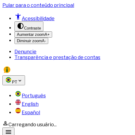
Pular para o conteúdo principal
Acessibilidade
Contraste
Aumentar zoom
A+
Diminuir zoom
A-
Denuncie
Transparência e prestação de contas
PT
Português
English
Español
Carregando usuário...