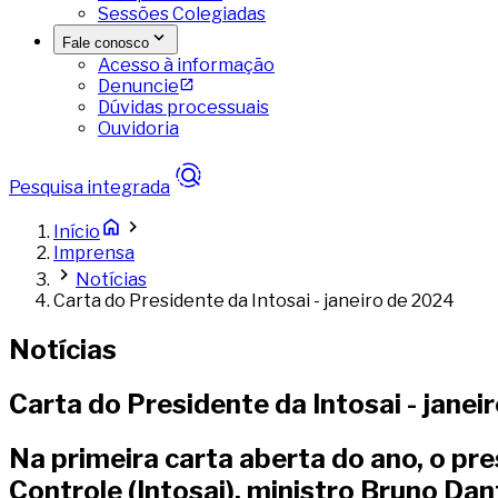
Sessões Colegiadas
Fale conosco
Acesso à informação
Denuncie
Dúvidas processuais
Ouvidoria
Pesquisa integrada
Início
Imprensa
Notícias
Carta do Presidente da Intosai - janeiro de 2024
Notícias
Carta do Presidente da Intosai - janei
Na primeira carta aberta do ano, o pr
Controle (Intosai), ministro Bruno Dan