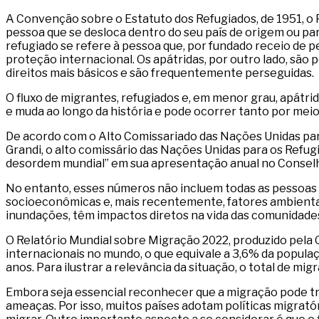
A Convenção sobre o Estatuto dos Refugiados, de 1951, o
pessoa que se desloca dentro do seu país de origem ou par
refugiado se refere à pessoa que, por fundado receio de pe
proteção internacional. Os apátridas, por outro lado, sã
direitos mais básicos e são frequentemente perseguidas.
O fluxo de migrantes, refugiados e, em menor grau, apátri
e muda ao longo da história e pode ocorrer tanto por m
De acordo com o Alto Comissariado das Nações Unidas para
Grandi, o alto comissário das Nações Unidas para os Refu
desordem mundial” em sua apresentação anual no Conselh
No entanto, esses números não incluem todas as pessoas 
socioeconômicas e, mais recentemente, fatores ambientais
inundações, têm impactos diretos na vida das comunidade
O Relatório Mundial sobre Migração 2022, produzido pela 
internacionais no mundo, o que equivale a 3,6% da popul
anos. Para ilustrar a relevância da situação, o total de 
Embora seja essencial reconhecer que a migração pode traz
ameaças. Por isso, muitos países adotam políticas migrató