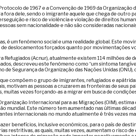
 Protocolo de 1967 e a Convenção de 1969 da Organização 
a fora dele, sendo o imigrante aquele que chega de outro pa
rseguição e risco de violência e violação de direitos human
o pessoas sem nacionalidade e não são consideradas naciona
das, é um fenômeno social e uma realidade global. Este mov
eio de deslocamentos forçados quanto por movimentações v
 Refugiados (Acnur), atualmente existem 114 milhões de de
giados, descreveu este fenômeno como “um sintoma tangível
o de Segurança da Organização das Nações Unidas (ONU), 
que compõem o grupo de imigrantes, refugiados e apátridas
, motivam as pessoas a cruzarem as fronteiras de seus paí
s, muitas vezes forçando-as a migrar em busca de condiçõe
Organização Internacional para as Migrações (OIM), estima 
ação mundial. Este número tem aumentado nas últimas décad
migrantes internacionais no mundo atualmente é três vezes m
er benefícios, inclusive econômicos, para o país de destino
rias restritivas, as quais, muitas vezes, aumentam o risco d