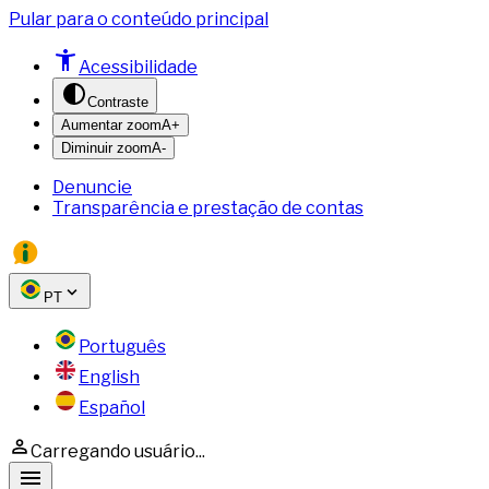
Pular para o conteúdo principal
Acessibilidade
Contraste
Aumentar zoom
A+
Diminuir zoom
A-
Denuncie
Transparência e prestação de contas
PT
Português
English
Español
Carregando usuário...