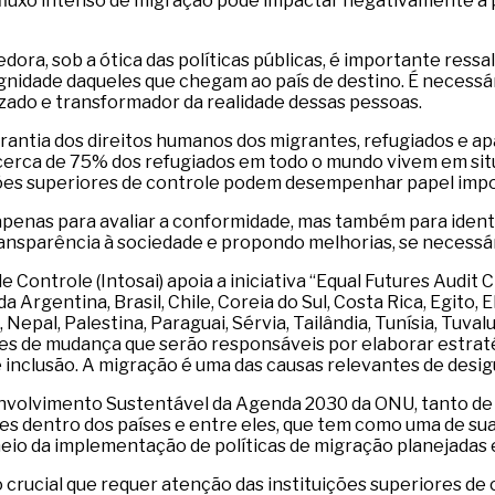
 fluxo intenso de migração pode impactar negativamente a 
ora, sob a ótica das políticas públicas, é importante ress
ignidade daqueles que chegam ao país de destino. É necessá
ado e transformador da realidade dessas pessoas.
rantia dos direitos humanos dos migrantes, refugiados e ap
cerca de 75% dos refugiados em todo o mundo vivem em sit
uições superiores de controle podem desempenhar papel imp
apenas para avaliar a conformidade, mas também para identi
 transparência à sociedade e propondo melhorias, se necess
e Controle (Intosai) apoia a iniciativa “Equal Futures Audi
da Argentina, Brasil, Chile, Coreia do Sul, Costa Rica, Egito, 
Nepal, Palestina, Paraguai, Sérvia, Tailândia, Tunísia, Tuval
s de mudança que serão responsáveis por elaborar estratég
e inclusão. A migração é uma das causas relevantes de desig
olvimento Sustentável da Agenda 2030 da ONU, tanto de f
es dentro dos países e entre eles, que tem como uma de sua
 meio da implementação de políticas de migração planejadas
ucial que requer atenção das instituições superiores de 