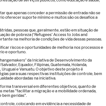
prestação de serviços públicos, como educação e saúde,
altar que apenas conceder a permissão de entrada não se
rio oferecer suporte mínimo e muitos são os desafios a
átridas, pessoas que, geralmente, estão em situação de
uação de pobreza (“Refugees' Access to Jobs and
ortante na melhoria de condições de vida dessas pessoas.
ficar riscos e oportunidades de melhoria nos processos e
ário e oportuno.
t Changemakers” da Iniciativa de Desenvolvimento da
El Salvador, Equador, Filipinas, Guatemala, Holanda,
u, Uruguai e Vanuatu. O objetivo deste projeto é
ias para suas respectivas instituições de controle, bem
ualdade abordadas na iniciativa.
orma transversal em diferentes objetivos, quanto de
s metas "facilitar a migração e a mobilidade ordenada,
 e bem geridas".
controle, colocando em evidência a necessidade de