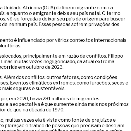
da Unidade Africana (OUA) definem migrante como a
ís, enquanto o emigrante deixa seu país natal. O termo
os, vê-se forçada a deixar seu país de origem para buscar
is de nenhum país. Essas pessoas sofrem privações dos
imento é influenciado por vários contextos internacionais
oluntárias.
slocados, principalmente em razão de conflitos. Filippo
, mas muitas vezes negligenciado, da atual extrema
ocorrida em outubro de 2023.
. Além dos conflitos, outros fatores, como condições
ses. Eventos climáticos extremos, como furacões, secas e
s mais seguras e sustentáveis.
que, em 2020, havia 281 milhões de migrantes
as e a expectativa é que aumente ainda mais nos próximos
aior do que na década de 1970.
, muitas vezes ela é vista como fonte de prejuízos e
e exploração e tráfico de pessoas que precisam e desejam