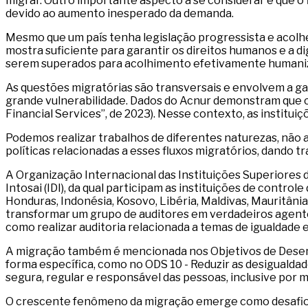
migrar. Outro importante aspecto a se considerar é que o
devido ao aumento inesperado da demanda.
Mesmo que um país tenha legislação progressista e acolhed
mostra suficiente para garantir os direitos humanos e a d
serem superados para acolhimento efetivamente humaniz
As questões migratórias são transversais e envolvem a ga
grande vulnerabilidade. Dados do Acnur demonstram que 
Financial Services”, de 2023). Nesse contexto, as instit
Podemos realizar trabalhos de diferentes naturezas, não 
políticas relacionadas a esses fluxos migratórios, dando
A Organização Internacional das Instituições Superiores d
Intosai (IDI), da qual participam as instituições de controle 
Honduras, Indonésia, Kosovo, Libéria, Maldivas, Mauritânia, 
transformar um grupo de auditores em verdadeiros agente
como realizar auditoria relacionada a temas de igualdade 
A migração também é mencionada nos Objetivos de Desenv
forma específica, como no ODS 10 - Reduzir as desigualdad
segura, regular e responsável das pessoas, inclusive por
O crescente fenômeno da migração emerge como desafio cr