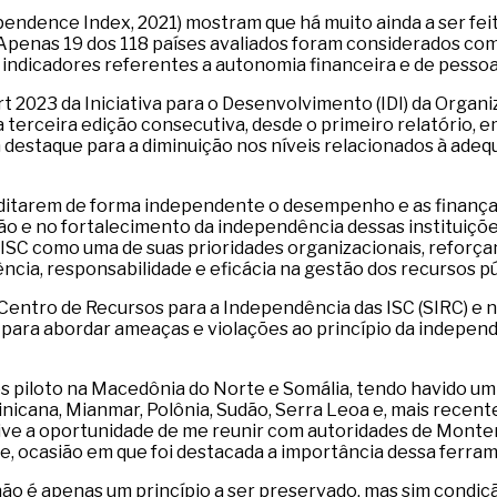
endence Index, 2021) mostram que há muito ainda a ser fei
 Apenas 19 dos 118 países avaliados foram considerados co
 indicadores referentes a autonomia financeira e de pessoa
 2023 da Iniciativa para o Desenvolvimento (IDI) da Organi
a terceira edição consecutiva, desde o primeiro relatório,
 destaque para a diminuição nos níveis relacionados à adeq
 auditarem de forma independente o desempenho e as finan
ão e no fortalecimento da independência dessas instituiçõ
 ISC como uma de suas prioridades organizacionais, reforça
ncia, responsabilidade e eficácia na gestão dos recursos pú
do Centro de Recursos para a Independência das ISC (SIRC)
 para abordar ameaças e violações ao princípio da independ
 piloto na Macedônia do Norte e Somália, tendo havido um 
minicana, Mianmar, Polônia, Sudão, Serra Leoa e, mais rec
e a oportunidade de me reunir com autoridades de Montene
e, ocasião em que foi destacada a importância dessa ferra
 não é apenas um princípio a ser preservado, mas sim cond