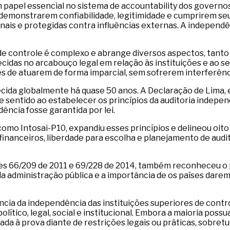
 papel essencial no sistema de accountability dos governos
 demonstrarem confiabilidade, legitimidade e cumprirem seu 
s e protegidas contra influências externas. A independênci
e controle é complexo e abrange diversos aspectos, tanto l
cidas no arcabouço legal em relação às instituições e ao se
ções de atuarem de forma imparcial, sem sofrerem interferên
ecida globalmente há quase 50 anos. A Declaração de Lima,
e sentido ao estabelecer os princípios da auditoria indepen
dência fosse garantida por lei.
mo Intosai-P10, expandiu esses princípios e delineou oito 
inanceiros, liberdade para escolha e planejamento de audito
s 66/209 de 2011 e 69/228 de 2014, também reconheceu o p
 da administração pública e a importância de os países dar
ia da independência das instituições superiores de control
lítico, legal, social e institucional. Embora a maioria po
ada à prova diante de restrições legais ou práticas, sobretu