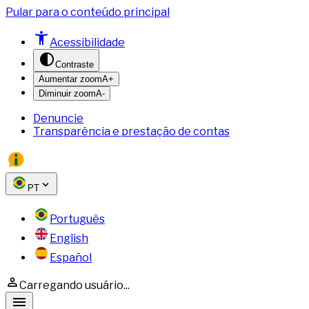
Pular para o conteúdo principal
Acessibilidade
Contraste
Aumentar zoom
A+
Diminuir zoom
A-
Denuncie
Transparência e prestação de contas
PT
Português
English
Español
Carregando usuário...