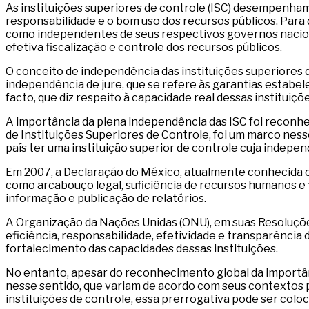
As instituições superiores de controle (ISC) desempenham
responsabilidade e o bom uso dos recursos públicos. Para
como independentes de seus respectivos governos nacionai
efetiva fiscalização e controle dos recursos públicos.
O conceito de independência das instituições superiores d
independência de jure, que se refere às garantias estabele
facto, que diz respeito à capacidade real dessas institui
A importância da plena independência das ISC foi reconh
de Instituições Superiores de Controle, foi um marco ness
país ter uma instituição superior de controle cuja indepen
Em 2007, a Declaração do México, atualmente conhecida co
como arcabouço legal, suficiência de recursos humanos e f
informação e publicação de relatórios.
A Organização da Nações Unidas (ONU), em suas Resoluçõe
eficiência, responsabilidade, efetividade e transparência
fortalecimento das capacidades dessas instituições.
No entanto, apesar do reconhecimento global da importânc
nesse sentido, que variam de acordo com seus contextos po
instituições de controle, essa prerrogativa pode ser coloc