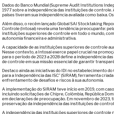
Dados do Banco Mundial (Supreme Audit Institutions Indep
1977 sobre a independência das instituições de controle.
países tiveram sua independência avaliada como baixa. Os
Além disso, o recém lançado Global SAI Stocktaking Report
Controle (Intosai) revela uma tendência preocupante: pel
instituições superiores de controle em todo o mundo, com
autonomia financeira e administrativa.
A capacidade de as instituições superiores de controle
Nesse contexto, a Intosai exerce papel crucial na promoç
para o período de 2023 a 2028 define a independência das
de controle em sua missão essencial de garantir transparê
Destaco ainda as iniciativas do IDI no estabelecimento 
para a Independência das ISC” (SIRAM), ferramenta criada
enfrentamento de desafios e riscos à sua autonomia.
A implementação do SIRAM teve início em 2019, com casos
incluindo solicitações de Chipre, Colômbia, República Do
em declarações de preocupação. Em novembro de 2023, tiv
preservação da independência das instituições de control
A independência das instituições superiores de controle