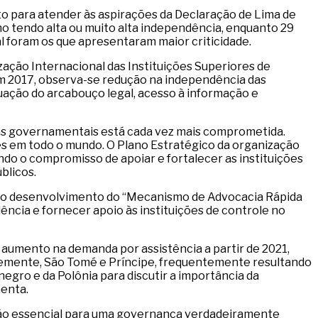
to para atender às aspirações da Declaração de Lima de
mo tendo alta ou muito alta independência, enquanto 29
l foram os que apresentaram maior criticidade.
zação Internacional das Instituições Superiores de
 em 2017, observa-se redução na independência das
uação do arcabouço legal, acesso à informação e
ças governamentais está cada vez mais comprometida.
es em todo o mundo. O Plano Estratégico da organização
ndo o compromisso de apoiar e fortalecer as instituições
blicos.
 e no desenvolvimento do “Mecanismo de Advocacia Rápida
ência e fornecer apoio às instituições de controle no
aumento na demanda por assistência a partir de 2021,
entemente, São Tomé e Príncipe, frequentemente resultando
gro e da Polônia para discutir a importância da
menta.
ição essencial para uma governança verdadeiramente