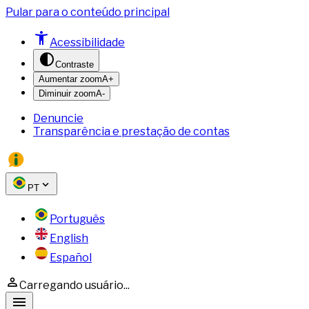
Pular para o conteúdo principal
Acessibilidade
Contraste
Aumentar zoom
A+
Diminuir zoom
A-
Denuncie
Transparência e prestação de contas
PT
Português
English
Español
Carregando usuário...