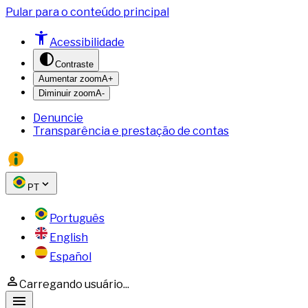
Pular para o conteúdo principal
Acessibilidade
Contraste
Aumentar zoom
A+
Diminuir zoom
A-
Denuncie
Transparência e prestação de contas
PT
Português
English
Español
Carregando usuário...