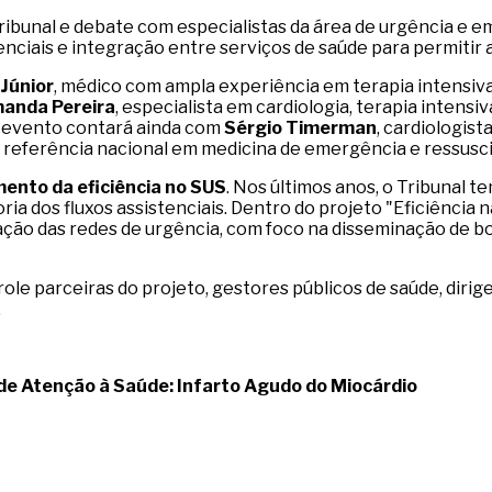
ibunal e debate com especialistas da área de urgência e 
tenciais e integração entre serviços de saúde para permiti
Júnior
, médico com ampla experiência em terapia intensiva
anda Pereira
, especialista em cardiologia, terapia intens
O evento contará ainda com
Sérgio Timerman
, cardiologist
 referência nacional em medicina de emergência e ressusc
ento da eficiência no SUS
. Nos últimos anos, o Tribunal 
ria dos fluxos assistenciais. Dentro do projeto "Eficiência
ação das redes de urgência, com foco na disseminação de bo
role parceiras do projeto, gestores públicos de saúde, dirig
.
 de Atenção à Saúde: Infarto Agudo do Miocárdio