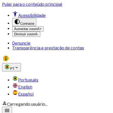
Pular para o conteúdo principal
Acessibilidade
Contraste
Aumentar zoom
A+
Diminuir zoom
A-
Denuncie
Transparência e prestação de contas
PT
Português
English
Español
Carregando usuário...