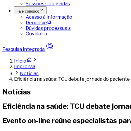
Sessões Colegiadas
Fale conosco
Acesso à informação
Denuncie
Dúvidas processuais
Ouvidoria
Pesquisa integrada
Início
Imprensa
Notícias
Eficiência na saúde: TCU debate jornada do paciente
Notícias
Eficiência na saúde: TCU debate jorn
Evento on-line reúne especialistas par