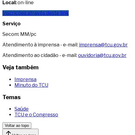
Local:
on-line
Inscrições através deste link
Serviço
Secom: MM/pc
Atendimento à imprensa - e-mail:
imprensa@tcu.gov.br
Atendimento ao cidadão - e-mail:
ouvidoria@tcu.gov.br
Veja também
Imprensa
Minuto do TCU
Temas
Saúde
TCU e o Congresso
Voltar ao topo