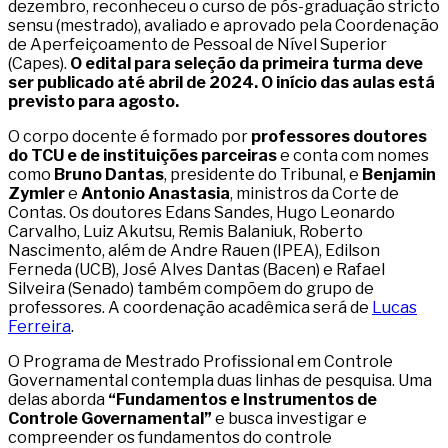
dezembro, reconheceu o curso de pós-graduação stricto
sensu (mestrado), avaliado e aprovado pela Coordenação
de Aperfeiçoamento de Pessoal de Nível Superior
(Capes).
O edital para seleção da primeira turma deve
ser publicado até abril de 2024. O início das aulas está
previsto para agosto.
O corpo docente é formado por
professores doutores
do TCU e de instituições parceiras
e conta com nomes
como
Bruno Dantas
, presidente do Tribunal, e
Benjamin
Zymler
e
Antonio Anastasia
, ministros da Corte de
Contas. Os doutores Edans Sandes, Hugo Leonardo
Carvalho, Luiz Akutsu, Remis Balaniuk, Roberto
Nascimento, além de Andre Rauen (IPEA), Edilson
Ferneda (UCB), José Alves Dantas (Bacen) e Rafael
Silveira (Senado) também compõem do grupo de
professores. A coordenação acadêmica será de
Lucas
Ferreira
.
O Programa de Mestrado Profissional em Controle
Governamental contempla duas linhas de pesquisa. Uma
delas aborda
“Fundamentos e Instrumentos de
Controle Governamental”
e busca investigar e
compreender os fundamentos do controle