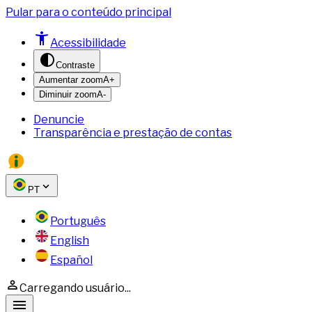
Pular para o conteúdo principal
Acessibilidade
Contraste
Aumentar zoom
A+
Diminuir zoom
A-
Denuncie
Transparência e prestação de contas
PT
Português
English
Español
Carregando usuário...