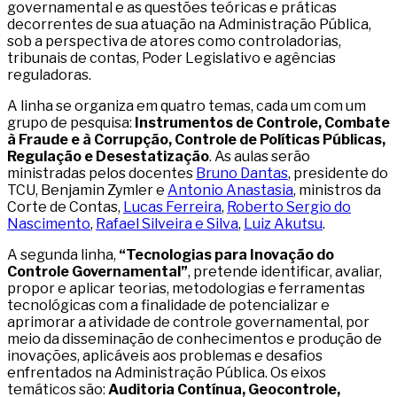
governamental e as questões teóricas e práticas
decorrentes de sua atuação na Administração Pública,
sob a perspectiva de atores como controladorias,
tribunais de contas, Poder Legislativo e agências
reguladoras.
A linha se organiza em quatro temas, cada um com um
grupo de pesquisa:
Instrumentos de Controle, Combate
à Fraude e à Corrupção, Controle de Políticas Públicas,
Regulação e Desestatização
. As aulas serão
ministradas pelos docentes
Bruno Dantas
, presidente do
TCU, Benjamin Zymler e
Antonio Anastasia
, ministros da
Corte de Contas,
Lucas Ferreira
,
Roberto Sergio do
Nascimento
,
Rafael Silveira e Silva
,
Luiz Akutsu
.
A segunda linha,
“Tecnologias para Inovação do
Controle Governamental”
, pretende identificar, avaliar,
propor e aplicar teorias, metodologias e ferramentas
tecnológicas com a finalidade de potencializar e
aprimorar a atividade de controle governamental, por
meio da disseminação de conhecimentos e produção de
inovações, aplicáveis aos problemas e desafios
enfrentados na Administração Pública. Os eixos
temáticos são:
Auditoria Contínua, Geocontrole,