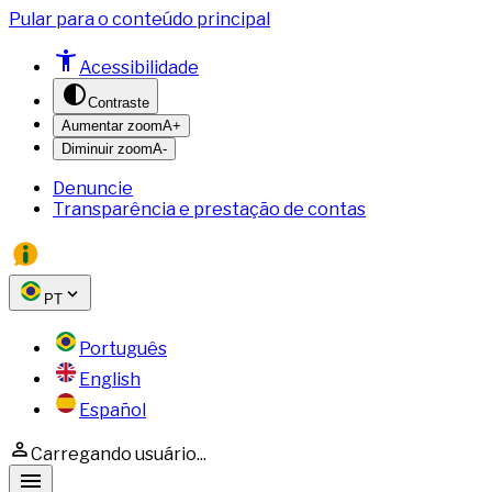
Pular para o conteúdo principal
Acessibilidade
Contraste
Aumentar zoom
A+
Diminuir zoom
A-
Denuncie
Transparência e prestação de contas
PT
Português
English
Español
Carregando usuário...