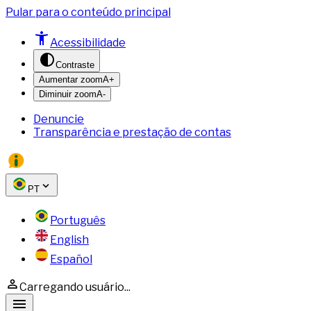
Pular para o conteúdo principal
Acessibilidade
Contraste
Aumentar zoom
A+
Diminuir zoom
A-
Denuncie
Transparência e prestação de contas
PT
Português
English
Español
Carregando usuário...