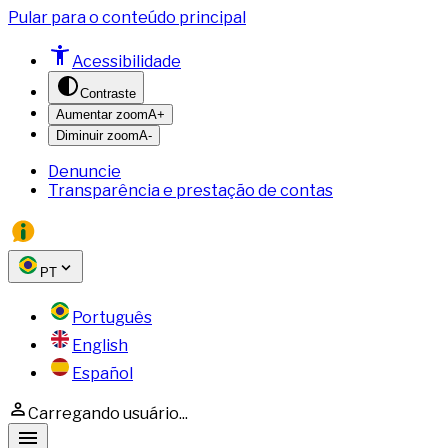
Pular para o conteúdo principal
Acessibilidade
Contraste
Aumentar zoom
A+
Diminuir zoom
A-
Denuncie
Transparência e prestação de contas
PT
Português
English
Español
Carregando usuário...