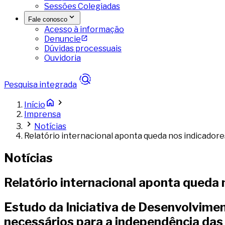
Sessões Colegiadas
Fale conosco
Acesso à informação
Denuncie
Dúvidas processuais
Ouvidoria
Pesquisa integrada
Início
Imprensa
Notícias
Relatório internacional aponta queda nos indicadore
Notícias
Relatório internacional aponta queda 
Estudo da Iniciativa de Desenvolviment
necessários para a independência das 