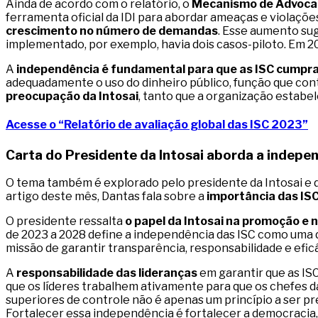
Ainda de acordo com o relatório, o
Mecanismo de Advocac
ferramenta oficial da IDI para abordar ameaças e violaçõe
crescimento no número de demandas
. Esse aumento su
implementado, por exemplo, havia dois casos-piloto. Em 20
A
independência é fundamental para que as ISC cumpr
adequadamente o uso do dinheiro público, função que cont
preocupação da Intosai
, tanto que a organização estabe
Acesse o “Relatório de avaliação global das ISC 2023”
Carta do Presidente da Intosai aborda a indepe
O tema também é explorado pelo presidente da Intosai e d
artigo deste mês, Dantas fala sobre a
importância das IS
O presidente ressalta
o papel da Intosai na promoção e 
de 2023 a 2028 define a independência das ISC como uma d
missão de garantir transparência, responsabilidade e efic
A
responsabilidade das lideranças
em garantir que as ISC
que os líderes trabalhem ativamente para que os chefes d
superiores de controle não é apenas um princípio a ser p
Fortalecer essa independência é fortalecer a democracia,