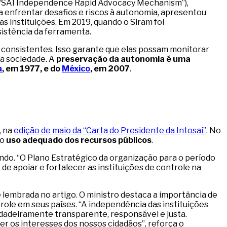
s “SAI Independence Rapid Advocacy Mechanism”),
ra enfrentar desafios e riscos à autonomia, apresentou
as instituições. Em 2019, quando o Siram foi
sistência da ferramenta.
consistentes. Isso garante que elas possam monitorar
da sociedade. A
preservação da autonomia é uma
a
, em 1977, e do
México
, em 2007
.
, na
edição de maio da “Carta do Presidente da Intosai”
. No
do
uso adequado dos recursos públicos
.
do. “O Plano Estratégico da organização para o período
e apoiar e fortalecer as instituições de controle na
 lembrada no artigo. O ministro destaca a importância de
ole em seus países. “A independência das instituições
dadeiramente transparente, responsável e justa.
r os interesses dos nossos cidadãos”, reforça o