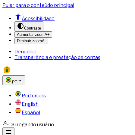
Pular para o conteúdo principal
Acessibilidade
Contraste
Aumentar zoom
A+
Diminuir zoom
A-
Denuncie
Transparência e prestação de contas
PT
Português
English
Español
Carregando usuário...