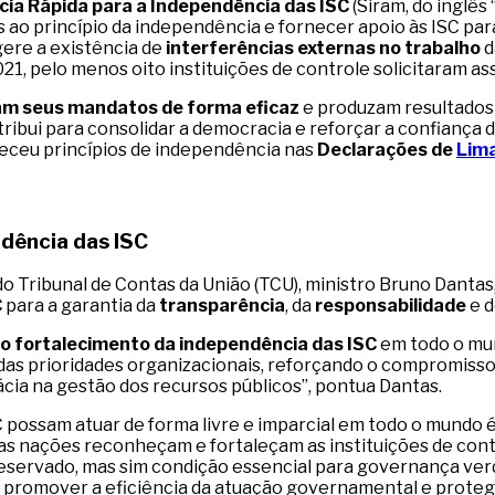
ia Rápida para a Independência das ISC
(Siram, do inglê
s ao princípio da independência e fornecer apoio às ISC pa
gere a existência de
interferências externas no trabalho
d
21, pelo menos oito instituições de controle solicitaram as
am seus mandatos de forma eficaz
e produzam resultados 
ribui para consolidar a democracia e reforçar a confiança 
leceu princípios de independência nas
Declarações de
Lim
ndência das ISC
o Tribunal de Contas da União (TCU), ministro Bruno Dantas
C
para a garantia da
transparência
, da
responsabilidade
e 
no fortalecimento da independência das ISC
em todo o mun
as prioridades organizacionais, reforçando o compromisso d
ácia na gestão dos recursos públicos”, pontua Dantas.
 possam atuar de forma livre e imparcial em todo o mundo é
as nações reconheçam e fortaleçam as instituições de contr
reservado, mas sim condição essencial para governança ver
 promover a eficiência da atuação governamental e protege