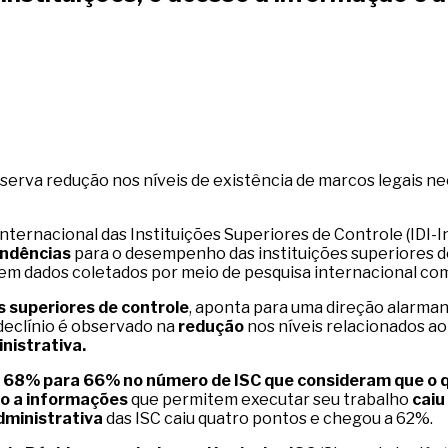
observa redução nos níveis de existência de marcos legais n
nternacional das Instituições Superiores de Controle (IDI-I
ndências
para o desempenho das instituições superiores de
m dados coletados por meio de pesquisa internacional com 
s superiores de controle
, aponta para uma direção alarmant
declínio é observado na
redução
nos níveis relacionados a
nistrativa.
 68% para 66% no número de ISC que consideram que o q
o a informações
que permitem executar seu trabalho
caiu
dministrativa
das ISC caiu quatro pontos e chegou a 62%.