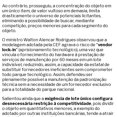
Ao contrário, prosseguiu, a concentração do objeto em
um único item, de valor vultoso em demasia, limita
drasticamente o universo de potenciais licitantes,
eliminando a possibilidade de buscar, mediante
competição, preços menores para cada segmento do
objeto.
O ministro Walton Alencar Rodrigues observou que a
modelagem adotada pela CEF agrava o risco de "
vendor
lock-in
" (aprisionamento tecnológico), uma vez que
vincula o fornecimento do hardware à prestação de
serviços de manutenção por 60 meses em um lote
indivisível, reduzindo, assim, a capacidade da estatal de
substituir fornecedores ineficientes sem comprometer
todo parque tecnológico. Assim, defendeu ser
plenamente possível a manutenção da padronização
técnica sem a necessidade de um fornecedor exclusivo
para a totalidade do parque nacional.
Salientou ainda que a
exigência de lote único configura
desnecessária restrição à competitividade
, pois dividir
o objeto em quantitativos menores, a exemplo do
adotado por outras instituições bancárias, tende a atrair