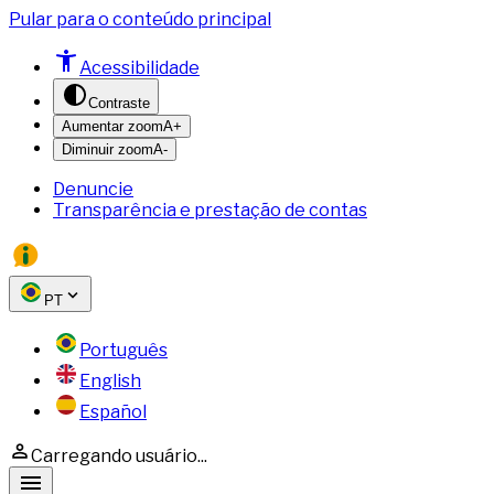
Pular para o conteúdo principal
Acessibilidade
Contraste
Aumentar zoom
A+
Diminuir zoom
A-
Denuncie
Transparência e prestação de contas
PT
Português
English
Español
Carregando usuário...