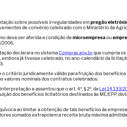
ntação sobre possíveis irregularidades em
pregão eletrôni
enientes de convênio celebrado com o Ministério da Agricu
omo deve ser aferida a condição de
microempresa
ou
empre
3/2006.
tação declarara no sistema
Compras.gov.br
que cumpria os 
embora já tivesse celebrado, no ano-calendário da licitaçã
).
o critério juridicamente válido para fruição dos benefícios 
os valores nominais dos contratos celebrados.
 interpretação e assentou que o art. 4º, § 2º, da
Lei 14.133/2
ruição dos benefícios licitatórios destinados às ME/EPP, d
quívoca ao limitar a obtenção de tais benefícios às empresa
valores somados extrapolem a receita bruta máxima admit