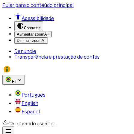
Pular para o conteúdo principal
Acessibilidade
Contraste
Aumentar zoom
A+
Diminuir zoom
A-
Denuncie
Transparência e prestação de contas
PT
Português
English
Español
Carregando usuário...