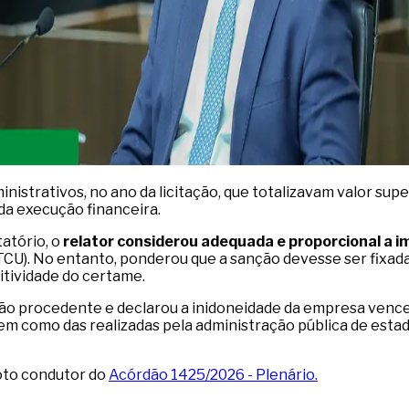
istrativos, no ano da licitação, que totalizavam valor super
a execução financeira.
atório, o
relator considerou adequada e proporcional a i
/TCU). No entanto, ponderou que a sanção devesse ser fixad
itividade do certame.
ação procedente e declarou a inidoneidade da empresa vence
bem como das realizadas pela administração pública de estad
voto condutor do
Acórdão 1425/2026 - Plenário.