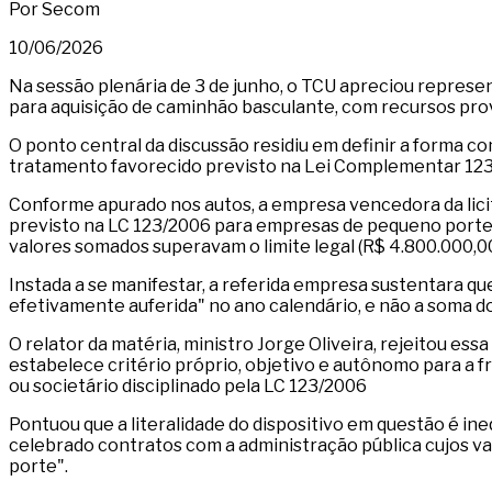
Por Secom
10/06/2026
Na sessão plenária de 3 de junho, o TCU apreciou represe
para aquisição de caminhão basculante, com recursos prov
O ponto central da discussão residiu em definir a forma c
tratamento favorecido previsto na Lei Complementar 12
Conforme apurado nos autos, a empresa vencedora da lici
previsto na LC 123/2006 para empresas de pequeno porte, 
valores somados superavam o limite legal (R$ 4.800.000,00
Instada a se manifestar, a referida empresa sustentara que 
efetivamente auferida" no ano calendário, e não a soma d
O relator da matéria, ministro Jorge Oliveira, rejeitou essa
estabelece critério próprio, objetivo e autônomo para a f
ou societário disciplinado pela LC 123/2006
Pontuou que a literalidade do dispositivo em questão é ine
celebrado contratos com a administração pública cujos 
porte".