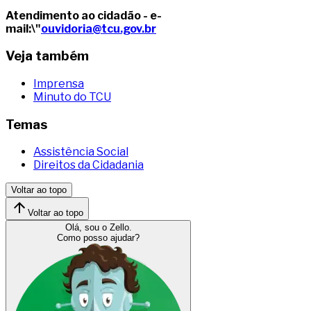
Atendimento ao cidadão - e-
mail:\"
ouvidoria@tcu.gov.br
Veja também
Imprensa
Minuto do TCU
Temas
Assistência Social
Direitos da Cidadania
Voltar ao topo
Voltar ao topo
Olá, sou o Zello.
Como posso ajudar?