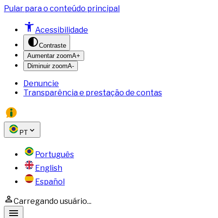
Pular para o conteúdo principal
Acessibilidade
Contraste
Aumentar zoom
A+
Diminuir zoom
A-
Denuncie
Transparência e prestação de contas
PT
Português
English
Español
Carregando usuário...