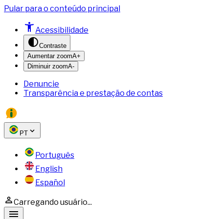
Pular para o conteúdo principal
Acessibilidade
Contraste
Aumentar zoom
A+
Diminuir zoom
A-
Denuncie
Transparência e prestação de contas
PT
Português
English
Español
Carregando usuário...