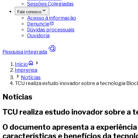
Sessões Colegiadas
Fale conosco
Acesso à informação
Denuncie
Dúvidas processuais
Ouvidoria
Pesquisa integrada
Início
Imprensa
Notícias
TCU realiza estudo inovador sobre a tecnologia Bloc
Notícias
TCU realiza estudo inovador sobre a t
O documento apresenta a experiência d
características e benefícios da tecnol