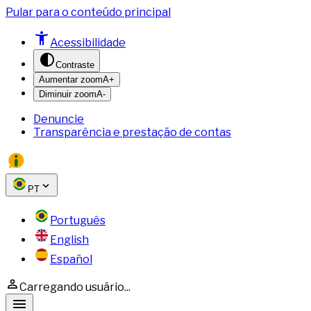
Pular para o conteúdo principal
Acessibilidade
Contraste
Aumentar zoom
A+
Diminuir zoom
A-
Denuncie
Transparência e prestação de contas
PT
Português
English
Español
Carregando usuário...