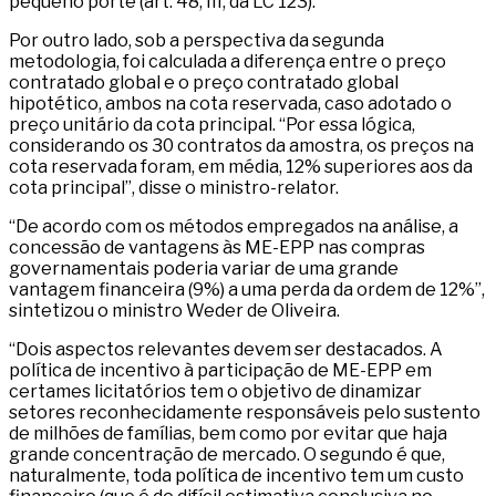
pequeno porte (art. 48, III, da LC 123).
Por outro lado, sob a perspectiva da segunda
metodologia, foi calculada a diferença entre o preço
contratado global e o preço contratado global
hipotético, ambos na cota reservada, caso adotado o
preço unitário da cota principal. “Por essa lógica,
considerando os 30 contratos da amostra, os preços na
cota reservada foram, em média, 12% superiores aos da
cota principal”, disse o ministro-relator.
“De acordo com os métodos empregados na análise, a
concessão de vantagens às ME-EPP nas compras
governamentais poderia variar de uma grande
vantagem financeira (9%) a uma perda da ordem de 12%”,
sintetizou o ministro Weder de Oliveira.
“Dois aspectos relevantes devem ser destacados. A
política de incentivo à participação de ME-EPP em
certames licitatórios tem o objetivo de dinamizar
setores reconhecidamente responsáveis pelo sustento
de milhões de famílias, bem como por evitar que haja
grande concentração de mercado. O segundo é que,
naturalmente, toda política de incentivo tem um custo