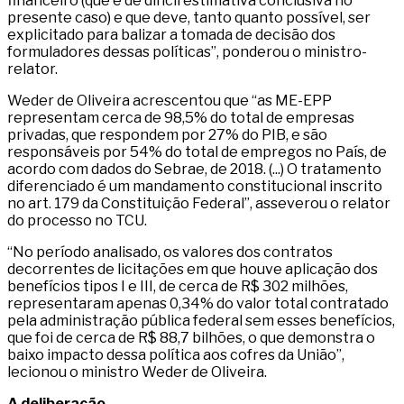
financeiro (que é de difícil estimativa conclusiva no
presente caso) e que deve, tanto quanto possível, ser
explicitado para balizar a tomada de decisão dos
formuladores dessas políticas”, ponderou o ministro-
relator.
Weder de Oliveira acrescentou que “as ME-EPP
representam cerca de 98,5% do total de empresas
privadas, que respondem por 27% do PIB, e são
responsáveis por 54% do total de empregos no País, de
acordo com dados do Sebrae, de 2018. (...) O tratamento
diferenciado é um mandamento constitucional inscrito
no art. 179 da Constituição Federal”, asseverou o relator
do processo no TCU.
“No período analisado, os valores dos contratos
decorrentes de licitações em que houve aplicação dos
benefícios tipos I e III, de cerca de R$ 302 milhões,
representaram apenas 0,34% do valor total contratado
pela administração pública federal sem esses benefícios,
que foi de cerca de R$ 88,7 bilhões, o que demonstra o
baixo impacto dessa política aos cofres da União”,
lecionou o ministro Weder de Oliveira.
A deliberação