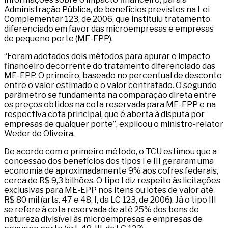
Administração Pública, de benefícios previstos na Lei
Complementar 123, de 2006, que instituiu tratamento
diferenciado em favor das microempresas e empresas
de pequeno porte (ME-EPP).
“Foram adotados dois métodos para apurar o impacto
financeiro decorrente do tratamento diferenciado das
ME-EPP. O primeiro, baseado no percentual de desconto
entre o valor estimado e o valor contratado. O segundo
parâmetro se fundamenta na comparação direta entre
os preços obtidos na cota reservada para ME-EPP e na
respectiva cota principal, que é aberta à disputa por
empresas de qualquer porte”, explicou o ministro-relator
Weder de Oliveira.
De acordo com o primeiro método, o TCU estimou que a
concessão dos benefícios dos tipos I e III geraram uma
economia de aproximadamente 9% aos cofres federais,
cerca de R$ 9,3 bilhões. O tipo I diz respeito às licitações
exclusivas para ME-EPP nos itens ou lotes de valor até
R$ 80 mil (arts. 47 e 48, I, da LC 123, de 2006). Já o tipo III
se refere à cota reservada de até 25% dos bens de
natureza divisível às microempresas e empresas de