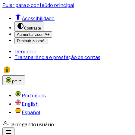
Pular para o conteúdo principal
Acessibilidade
Contraste
Aumentar zoom
A+
Diminuir zoom
A-
Denuncie
Transparência e prestação de contas
PT
Português
English
Español
Carregando usuário...