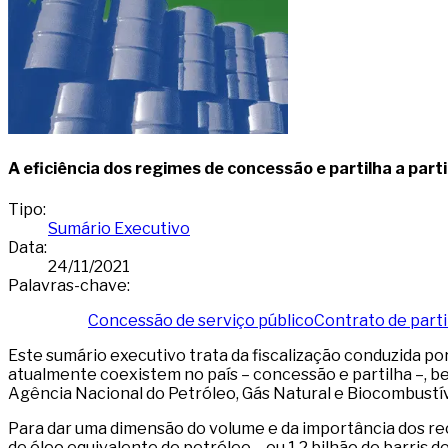
A eficiência dos regimes de concessão e partilha a part
Tipo
:
Sumário Executivo
Data
:
24/11/2021
Palavras-chave
:
Concessão de serviço público
Contrato de parti
Este sumário executivo trata da fiscalização conduzida por
atualmente coexistem no país – concessão e partilha –, b
Agência Nacional do Petróleo, Gás Natural e Biocombustív
Para dar uma dimensão do volume e da importância dos rec
de óleo equivalente de petróleo – ou 1,2 bilhão de barris