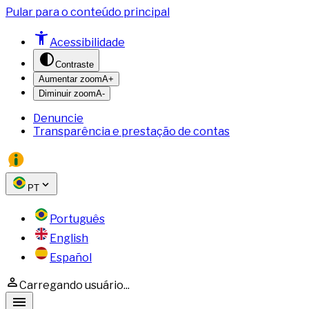
Pular para o conteúdo principal
Acessibilidade
Contraste
Aumentar zoom
A+
Diminuir zoom
A-
Denuncie
Transparência e prestação de contas
PT
Português
English
Español
Carregando usuário...