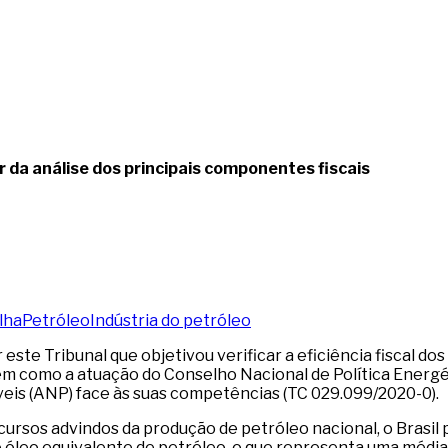
ir da análise dos principais componentes fiscais
lha
Petróleo
Indústria do petróleo
 este Tribunal que objetivou verificar a eficiência fiscal 
em como a atuação do Conselho Nacional de Política Energé
eis (ANP) face às suas competências (TC 029.099/2020-0).
ursos advindos da produção de petróleo nacional, o Brasil 
 de óleo equivalente de petróleo, o que representa uma médi