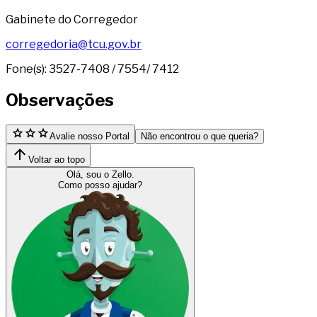
Gabinete do Corregedor
corregedoria@tcu.gov.br
Fone(s): 3527-7408 / 7554/ 7412
Observações
Avalie nosso Portal
Não encontrou o que queria?
Voltar ao topo
Olá, sou o Zello.
Como posso ajudar?