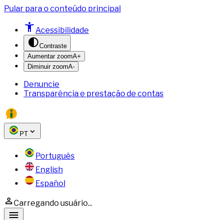
Pular para o conteúdo principal
Acessibilidade
Contraste
Aumentar zoom
A+
Diminuir zoom
A-
Denuncie
Transparência e prestação de contas
PT
Português
English
Español
Carregando usuário...