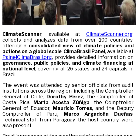
ClimateScanner
, available at
ClimateScanner.org
,
collects and analyzes data from over 100 countries,
offering a
consolidated view of climate policies and
actions on a global scale
.
ClimaBrasil Panel
, available at
PainelClimaBrasil.org
, provides detailed information on
governance, public policies, and climate financing at
national level
, covering all 26 states and 24 capitals in
Brazil.
The event was attended by senior officials from audit
institutions across the region, including the Comptroller
General of Chile,
Dorothy Pérez
, the Comptroller of
Costa Rica,
Marta Acosta Zúñiga
, the Comptroller
General of Ecuador,
Maurício Torres
, and the Deputy
Comptroller of Peru,
Marco Argadoña Dueñas
.
Technical staff from Paraguay, the host country, were
also present.