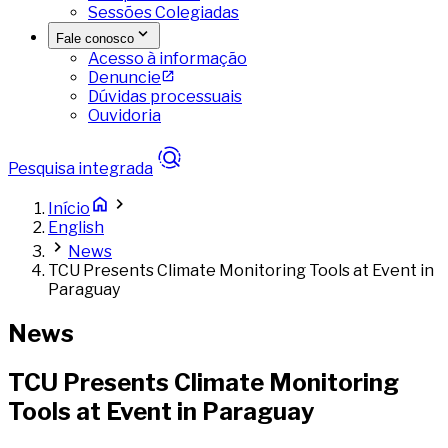
Sessões Colegiadas
Fale conosco
Acesso à informação
Denuncie
Dúvidas processuais
Ouvidoria
Pesquisa integrada
Início
English
News
TCU Presents Climate Monitoring Tools at Event in
Paraguay
News
TCU Presents Climate Monitoring
Tools at Event in Paraguay