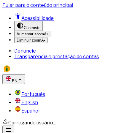
Pular para o conteúdo principal
Acessibilidade
Contraste
Aumentar zoom
A+
Diminuir zoom
A-
Denuncie
Transparência e prestação de contas
EN
Português
English
Español
Carregando usuário...