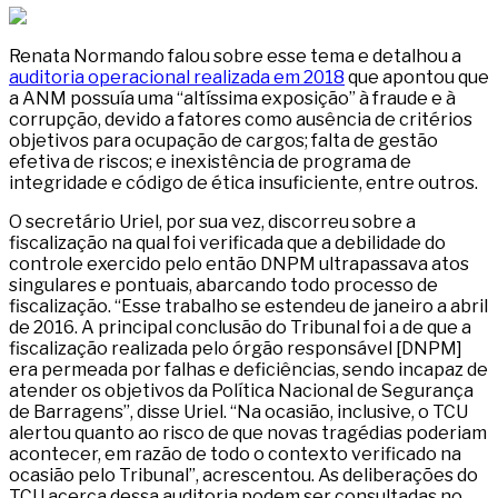
Renata Normando falou sobre esse tema e detalhou a
auditoria operacional realizada em 2018
que apontou que
a ANM possuía uma “altíssima exposição” à fraude e à
corrupção, devido a fatores como ausência de critérios
objetivos para ocupação de cargos; falta de gestão
efetiva de riscos; e inexistência de programa de
integridade e código de ética insuficiente, entre outros.
O secretário Uriel, por sua vez, discorreu sobre a
fiscalização na qual foi verificada que a debilidade do
controle exercido pelo então DNPM ultrapassava atos
singulares e pontuais, abarcando todo processo de
fiscalização. “Esse trabalho se estendeu de janeiro a abril
de 2016. A principal conclusão do Tribunal foi a de que a
fiscalização realizada pelo órgão responsável [DNPM]
era permeada por falhas e deficiências, sendo incapaz de
atender os objetivos da Política Nacional de Segurança
de Barragens”, disse Uriel. “Na ocasião, inclusive, o TCU
alertou quanto ao risco de que novas tragédias poderiam
acontecer, em razão de todo o contexto verificado na
ocasião pelo Tribunal”, acrescentou. As deliberações do
TCU acerca dessa auditoria podem ser consultadas no