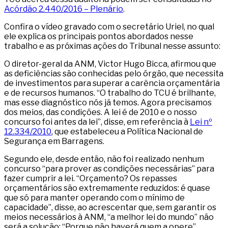
Acórdão 2.440/2016 – Plenário
.
Confira o vídeo gravado com o secretário Uriel, no qual
ele explica os principais pontos abordados nesse
trabalho e as próximas ações do Tribunal nesse assunto:
O diretor-geral da ANM, Victor Hugo Bicca, afirmou que
as deficiências são conhecidas pelo órgão, que necessita
de investimentos para superar a carência orçamentária
e de recursos humanos. “O trabalho do TCU é brilhante,
mas esse diagnóstico nós já temos. Agora precisamos
dos meios, das condições. A lei é de 2010 e o nosso
concurso foi antes da lei”, disse, em referência à
Lei nº
12.334/2010
, que estabeleceu a Política Nacional de
Segurança em Barragens.
Segundo ele, desde então, não foi realizado nenhum
concurso “para prover as condições necessárias” para
fazer cumprir a lei. “Orçamento? Os repasses
orçamentários são extremamente reduzidos: é quase
que só para manter operando com o mínimo de
capacidade”, disse, ao acrescentar que, sem garantir os
meios necessários à ANM, “a melhor lei do mundo” não
será a solução: “Porque não haverá quem a opere”.