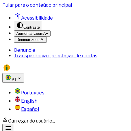
Pular para o conteúdo principal
Acessibilidade
Contraste
Aumentar zoom
A+
Diminuir zoom
A-
Denuncie
Transparência e prestação de contas
PT
Português
English
Español
Carregando usuário...