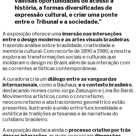
valiosas oportunidades de acesso à
história, a formas diversificadas de
expressão cultural, e criar uma ponte
entre o Tribunal e a sociedade.”
A exposição oferece uma
imersão nas interseções
entre o design moderno e as artes visuais brasileiras
,
trazendo análise sobre brasilidade, criatividade e
memória cultural. Com recorte de 1890 a 1980, a mostra
explora as transformações sociais e culturais que
moldaram o design no Brasil, além de sua interação com
as correntes artísticas contemporâneas.
A curadoria cria um
diálogo entre as vanguardas
internacionais
, como a Bauhaus,
e o contexto brasileiro
,
destacando nomes como Jorge Zalszupin e Lina Bo Bardi.
Movimentos artísticos como o concretismo,
neoconcretismo e abstracionismo geométrico estão
presentes, ilustrando a união entre funcionalidade e
estética às tradições artesanais e às narrativas do
cotidiano brasileiro.
A exposição destaca ainda o
processo criativo por trás
dessas interações
, as quais expressam
dimensões