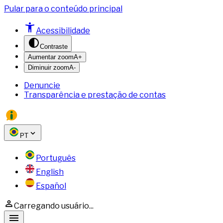
Pular para o conteúdo principal
Acessibilidade
Contraste
Aumentar zoom
A+
Diminuir zoom
A-
Denuncie
Transparência e prestação de contas
PT
Português
English
Español
Carregando usuário...