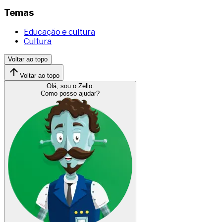
Temas
Educação e cultura
Cultura
Voltar ao topo
Voltar ao topo
Olá, sou o Zello.
Como posso ajudar?