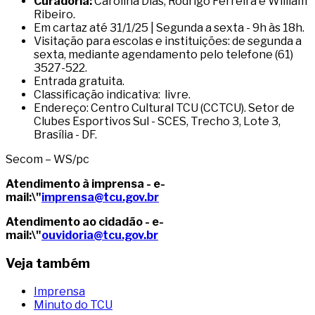
Curadoria:
Carolina Dias, Rodrigo Ferreira e William
Ribeiro.
Em cartaz até 31/1/25 | Segunda a sexta - 9h às 18h.
Visitação para escolas e instituições: de segunda a
sexta, mediante agendamento pelo telefone (61)
3527-522.
Entrada gratuita.
Classificação indicativa: livre.
Endereço: Centro Cultural TCU (CCTCU). Setor de
Clubes Esportivos Sul - SCES, Trecho 3, Lote 3,
Brasília - DF.
Secom – WS/pc
Atendimento à imprensa - e-
mail:\"
imprensa@tcu.gov.br
Atendimento ao cidadão - e-
mail:\"
ouvidoria@tcu.gov.br
Veja também
Imprensa
Minuto do TCU