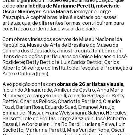
Brasília ganhou um núcleo especial na exposição, que
exibe
obra inédita de Marianne Peretti, móveis de
Oscar Niemeyer
, Anna Maria Niemeyer e Jorge
Zalszupin. A capital brasileira é exaltada por esses
artistas, que, de diferentes formas, contribuíram para
construção da identidade visual da cidade.
Com obras vindas dos acervos do Museu Nacional da
República, Museu de Arte de Brasília e do Museu da
Câmara dos Deputados, a mostra conta também com
itens de coleções particulares de Onice Moraes e José
Rosildete; Betty Bettiol e Luiz Carlos Bettiol; Carlos
Alberto Oliveira; e do Instituto de Pesquisa e Promoção à
Arte e Cultura (Ipac).
A exposição conta com
obras de 26 artistas visuais
,
incluindo Almandrade, Amilcar de Castro, Anna Maria
Niemeyer, Arcângelo Ianelli, Arnaldo Battaglini, Betty
Bettiol, Charles Pollock, Charlotte Perriand, Claudio
Tozzi, Darlan Rosa, Eduardo Sued, Emanoel Araujo,
Emmanuel Nassar, Franz Weissmann, Galeno, Hércules
Barsotti, Iole de Freitas, Jorge Zalszupin, José Roberto
Bassul, Le Corbusier, Lina Bo Bardi, Luciana Paiva, Luiz
Sacilotto, Marianne Peretti, Mies Van der Rohe, Oscar