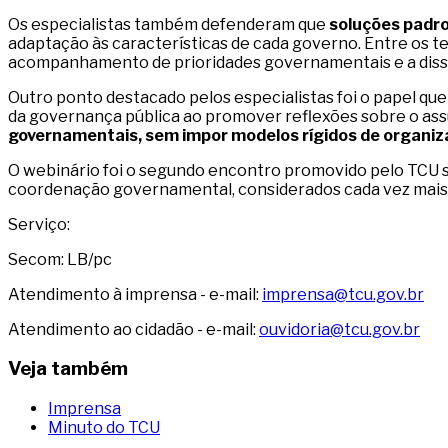
Os especialistas também defenderam que
soluções padro
adaptação às características de cada governo. Entre os t
acompanhamento de prioridades governamentais e a disse
Outro ponto destacado pelos especialistas foi o papel qu
da governança pública ao promover reflexões sobre o as
governamentais, sem impor modelos rígidos de organi
O webinário foi o segundo encontro promovido pelo TCU s
coordenação governamental, considerados cada vez mais i
Serviço:
Secom: LB/pc
Atendimento à imprensa - e-mail:
imprensa@tcu.gov.br
Atendimento ao cidadão - e-mail:
ouvidoria@tcu.gov.br
Veja também
Imprensa
Minuto do TCU