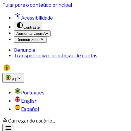
Pular para o conteúdo principal
Acessibilidade
Contraste
Aumentar zoom
A+
Diminuir zoom
A-
Denuncie
Transparência e prestação de contas
PT
Português
English
Español
Carregando usuário...