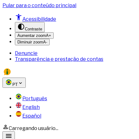
Pular para o conteúdo principal
Acessibilidade
Contraste
Aumentar zoom
A+
Diminuir zoom
A-
Denuncie
Transparência e prestação de contas
PT
Português
English
Español
Carregando usuário...