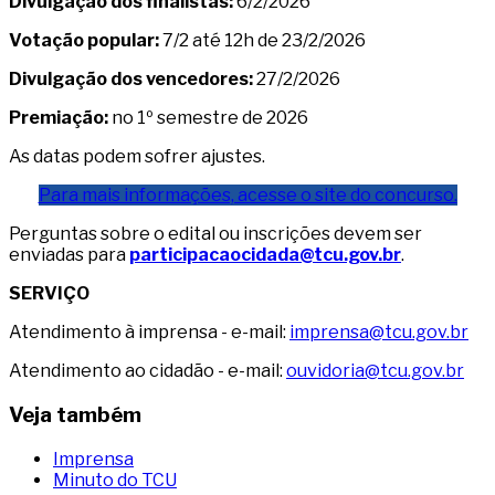
Divulgação dos finalistas:
6/2/2026
Votação popular:
7/2 até 12h de 23/2/2026
Divulgação dos vencedores:
27/2/2026
Premiação:
no 1º semestre de 2026
As datas podem sofrer ajustes.
Para mais informações, acesse o site do concurso.
Perguntas sobre o edital ou inscrições devem ser
enviadas para
participacaocidada@tcu.gov.br
.
SERVIÇO
Atendimento à imprensa - e-mail:
imprensa@tcu.gov.br
Atendimento ao cidadão - e-mail:
ouvidoria@tcu.gov.br
Veja também
Imprensa
Minuto do TCU