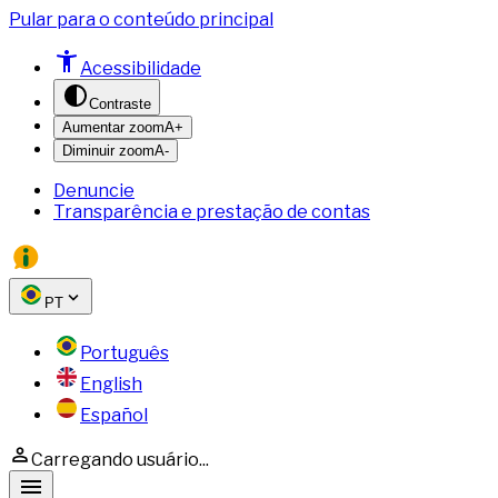
Pular para o conteúdo principal
Acessibilidade
Contraste
Aumentar zoom
A+
Diminuir zoom
A-
Denuncie
Transparência e prestação de contas
PT
Português
English
Español
Carregando usuário...