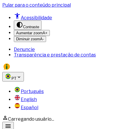
Pular para o conteúdo principal
Acessibilidade
Contraste
Aumentar zoom
A+
Diminuir zoom
A-
Denuncie
Transparência e prestação de contas
PT
Português
English
Español
Carregando usuário...