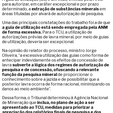
para autorizar, em caráter excepcional e por prazo
determinado, a
extração de substâncias minerais
em
áreas tituladas por alvará de autorização de pesquisa.
Uma das principais constatações do trabalho foi a de que
a guia de utilização está sendo empregada pela ANM
de forma excessiva.
Para o TCU, a utilização de
autorizações prévias de lavra mineral, por meio de guias
de utilização, deveria ser excepcional.
Na opinião do relator do processo, ministro Jorge
Oliveira, “a excessiva utilização das guias como forma de
antecipar indevidamente os efeitos da concessão de
lavra
subverte a lógica dos regimes de autorização de
pesquisa e de concessão, ofuscando a relevante
função da pesquisa mineral
de proporcionar o
conhecimento sobre a jazida e de possibilitar que a
posterior lavra ocorra de forma racional, minimizando os
danos ao meio ambiente”.
Dessa forma, o Tribunal determinou à Agência Nacional
de Mineração que
inclua, no plano de ação a ser
apresentado ao TCU, medidas para priorizar a
apreciação dos relatórios finais de pesquisa e dos