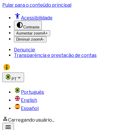
Pular para o conteúdo principal
Acessibilidade
Contraste
Aumentar zoom
A+
Diminuir zoom
A-
Denuncie
Transparência e prestação de contas
PT
Português
English
Español
Carregando usuário...