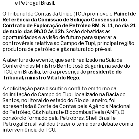
e Petrogal Brasil.
O Tribunal de Contas da União (TCU) promove o
Painel de
Referência da Comissão de Solução Consensual do
Contrato de Exploração de Petróleo BM-S-11
, no dia
21
de maio
,
das 9h30 às 12h
. Serão debatidas as
oportunidades e a visão de futuro para superar a
controvérsia relativa ao Campo de Tupi, principal região
produtora de petróleo e gás natural do pré-sal.
A abertura do evento, que será realizado na Sala de
Conferências Ministro Bento José Bugarin, na sede do
TCU, em Brasília, terá a presença do
presidente do
Tribunal, ministro Vital do Rêgo
.
A solicitação para discutir o conflito em torno da
delimitação do Campo de Tupi, localizado na Bacia de
Santos, no litoral do estado do Rio de Janeiro, foi
apresentada à Corte de Contas pela Agência Nacional
do Petróleo, Gás Natural e Biocombustíveis (ANP). O
consórcio formado pela Petrobras, Shell Brasil e
Petrogal Brasil validou trazer o tema para debate com a
interveniência do TCU.