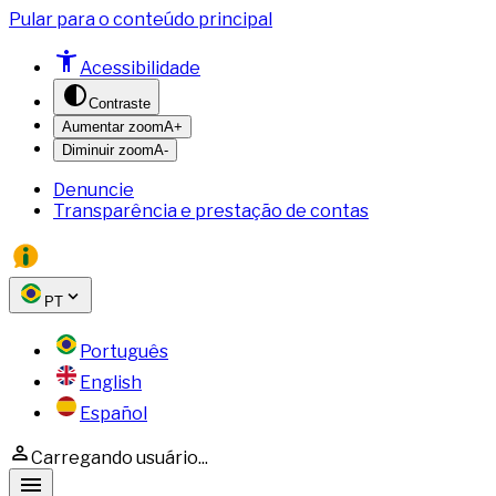
Pular para o conteúdo principal
Acessibilidade
Contraste
Aumentar zoom
A+
Diminuir zoom
A-
Denuncie
Transparência e prestação de contas
PT
Português
English
Español
Carregando usuário...