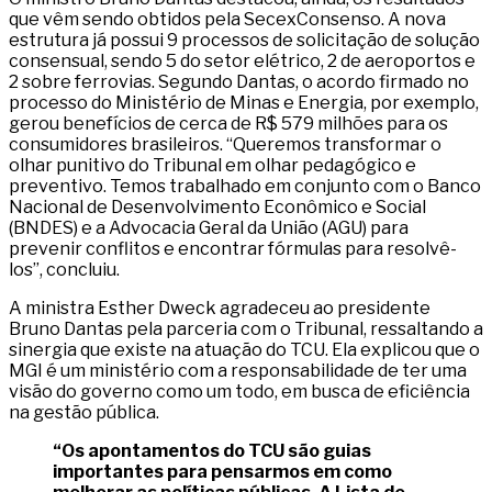
que vêm sendo obtidos pela SecexConsenso. A nova
estrutura já possui 9 processos de solicitação de solução
consensual, sendo 5 do setor elétrico, 2 de aeroportos e
2 sobre ferrovias. Segundo Dantas, o acordo firmado no
processo do Ministério de Minas e Energia, por exemplo,
gerou benefícios de cerca de R$ 579 milhões para os
consumidores brasileiros. “Queremos transformar o
olhar punitivo do Tribunal em olhar pedagógico e
preventivo. Temos trabalhado em conjunto com o Banco
Nacional de Desenvolvimento Econômico e Social
(BNDES) e a Advocacia Geral da União (AGU) para
prevenir conflitos e encontrar fórmulas para resolvê-
los”, concluiu.
A ministra Esther Dweck agradeceu ao presidente
Bruno Dantas pela parceria com o Tribunal, ressaltando a
sinergia que existe na atuação do TCU. Ela explicou que o
MGI é um ministério com a responsabilidade de ter uma
visão do governo como um todo, em busca de eficiência
na gestão pública.
“Os apontamentos do TCU são guias
importantes para pensarmos em como