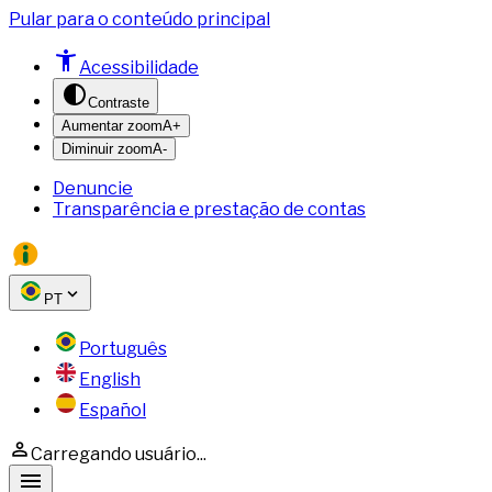
Pular para o conteúdo principal
Acessibilidade
Contraste
Aumentar zoom
A+
Diminuir zoom
A-
Denuncie
Transparência e prestação de contas
PT
Português
English
Español
Carregando usuário...