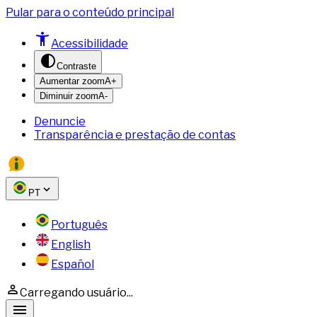
Pular para o conteúdo principal
Acessibilidade
Contraste
Aumentar zoom
A+
Diminuir zoom
A-
Denuncie
Transparência e prestação de contas
PT
Português
English
Español
Carregando usuário...