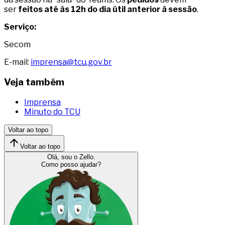
ser
feitos até às 12h do dia útil anterior à sessão
.
Serviço:
Secom
E-mail:
imprensa@tcu.gov.br
Veja também
Imprensa
Minuto do TCU
Voltar ao topo
Voltar ao topo
Olá, sou o Zello.
Como posso ajudar?