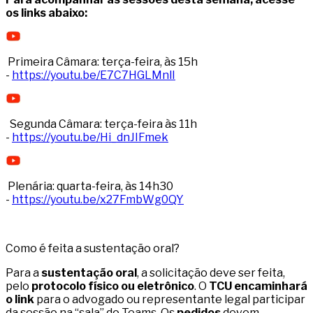
os links abaixo:
Primeira Câmara: terça-feira, às 15h
-
https://youtu.be/E7C7HGLMnlI
Segunda Câmara: terça-feira às 11h
-
https://youtu.be/Hi_dnJIFmek
Plenária: quarta-feira, às 14h30
-
https://youtu.be/x27FmbWg0QY
Como é feita a sustentação oral?
Para a
sustentação oral
, a solicitação deve ser feita,
pelo
protocolo físico ou eletrônico
. O
TCU encaminhará
o link
para o advogado ou representante legal participar
da sessão na “sala” do Teams. Os
pedidos
devem