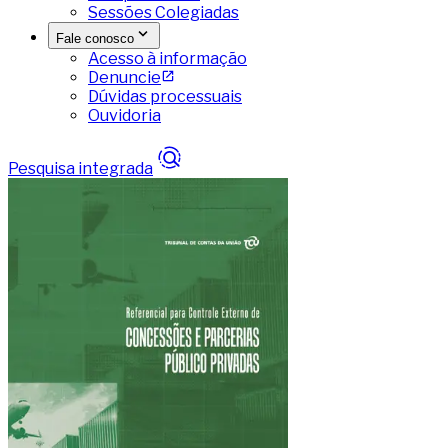
Sessões Colegiadas
Fale conosco
Acesso à informação
Denuncie
Dúvidas processuais
Ouvidoria
Pesquisa integrada