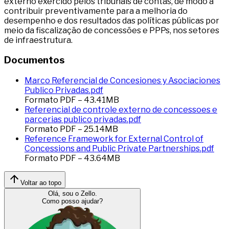
externo exercido pelos tribunais de contas, de modo a
contribuir preventivamente para a melhoria do
desempenho e dos resultados das políticas públicas por
meio da fiscalização de concessões e PPPs, nos setores
de infraestrutura.
Documentos
Marco Referencial de Concesiones y Asociaciones
Publico Privadas.pdf
Formato
PDF
–
43.41
MB
Referencial de controle externo de concessoes e
parcerias publico privadas.pdf
Formato
PDF
–
25.14
MB
Reference Framework for External Control of
Concessions and Public Private Partnerships.pdf
Formato
PDF
–
43.64
MB
Voltar ao topo
Olá, sou o Zello.
Como posso ajudar?