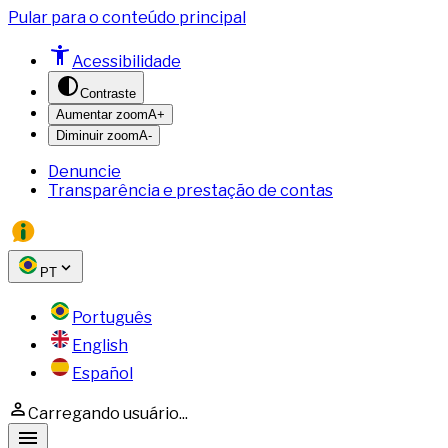
Pular para o conteúdo principal
Acessibilidade
Contraste
Aumentar zoom
A+
Diminuir zoom
A-
Denuncie
Transparência e prestação de contas
PT
Português
English
Español
Carregando usuário...