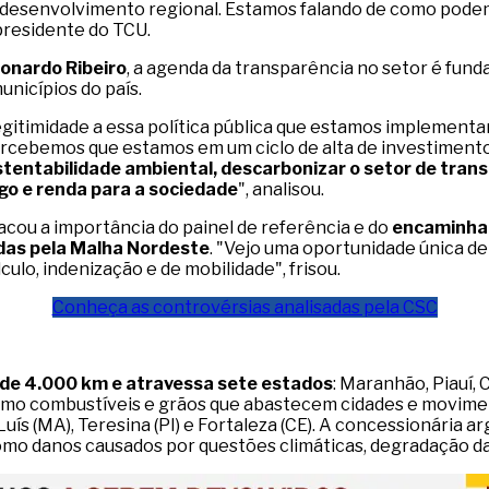
 desenvolvimento regional. Estamos falando de como pode
presidente do TCU.
eonardo Ribeiro
, a agenda da transparência no setor é fun
nicípios do país.
egitimidade a essa política pública que estamos implementa
rcebemos que estamos em um ciclo de alta de investiment
tentabilidade ambiental, descarbonizar o setor de tran
go e renda para a sociedade
", analisou.
tacou a importância do painel de referência e do
encaminham
adas pela Malha Nordeste
. "Vejo uma oportunidade única d
ulo, indenização e de mobilidade", frisou.
Conheça as controvérsias analisadas pela CSC
 de 4.000 km e atravessa sete estados
: Maranhão, Piauí,
como combustíveis e grãos que abastecem cidades e movime
uís (MA), Teresina (PI) e Fortaleza (CE). A concessionária a
como danos causados por questões climáticas, degradação da 