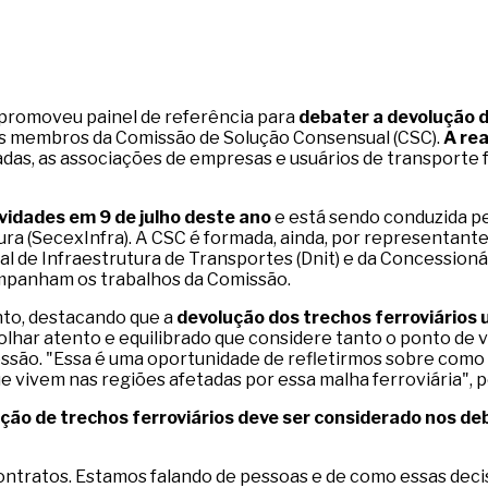
U) promoveu painel de referência para
debater a devolução d
pelos membros da Comissão de Solução Consensual (CSC).
A rea
as, as associações de empresas e usuários de transporte fe
tividades em 9 de julho deste ano
e está sendo conduzida pe
ura (SecexInfra). A CSC é formada, ainda, por representant
e Infraestrutura de Transportes (Dnit) e da Concessionária
ompanham os trabalhos da Comissão.
ento, destacando que a
devolução dos trechos ferroviários u
 olhar atento e equilibrado que considere tanto o ponto de 
cessão. "Essa é uma oportunidade de refletirmos sobre co
e vivem nas regiões afetadas por essa malha ferroviária", 
ução de trechos ferroviários deve ser considerado nos d
ontratos. Estamos falando de pessoas e de como essas deci