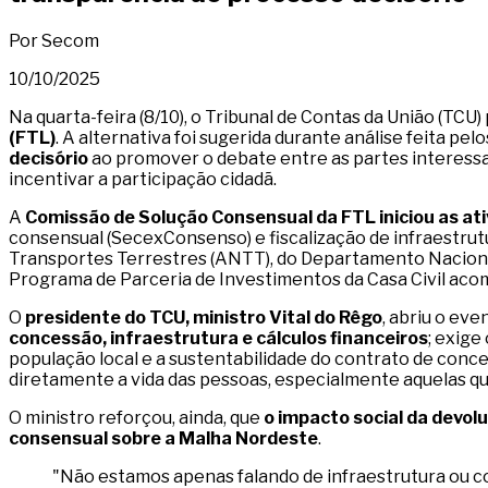
Por Secom
10/10/2025
Na quarta-feira (8/10), o Tribunal de Contas da União (TC
(FTL)
. A alternativa foi sugerida durante análise feita 
decisório
ao promover o debate entre as partes interessad
incentivar a participação cidadã.
A
Comissão de Solução Consensual da FTL
iniciou as a
consensual (SecexConsenso) e fiscalização de infraestrut
Transportes Terrestres (ANTT), do Departamento Nacional d
Programa de Parceria de Investimentos da Casa Civil ac
O
presidente do TCU, ministro Vital do Rêgo
, abriu o ev
concessão, infraestrutura e cálculos financeiros
; exige
população local e a sustentabilidade do contrato de con
diretamente a vida das pessoas, especialmente aquelas qu
O ministro reforçou, ainda, que
o impacto social da devol
consensual sobre a Malha Nordeste
.
"Não estamos apenas falando de infraestrutura ou c