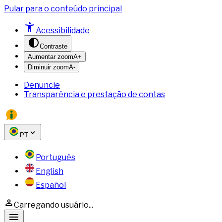
Pular para o conteúdo principal
Acessibilidade
Contraste
Aumentar zoom
A+
Diminuir zoom
A-
Denuncie
Transparência e prestação de contas
PT
Português
English
Español
Carregando usuário...