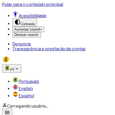
Pular para o conteúdo principal
Acessibilidade
Contraste
Aumentar zoom
A+
Diminuir zoom
A-
Denuncie
Transparência e prestação de contas
PT
Português
English
Español
Carregando usuário...