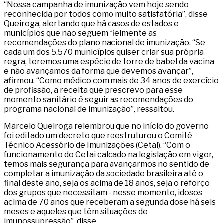
“Nossa campanha de imunização vem hoje sendo
reconhecida por todos como muito satisfatória”, disse
Queiroga, alertando que há casos de estados e
municípios que não seguem fielmente as
recomendações do plano nacional de imunização. “Se
cada um dos 5.570 municípios quiser criar sua própria
regra, teremos uma espécie de torre de babel da vacina
e não avançamos da forma que devemos avançar”,
afirmou. “Como médico com mais de 34 anos de exercício
de profissão, a receita que prescrevo para esse
momento sanitário é seguir as recomendações do
programa nacional de imunização”, ressaltou.
Marcelo Queiroga relembrou que no início do governo
foi editado um decreto que reestruturou o Comitê
Técnico Acessório de Imunizações (Cetai). “Com o
funcionamento do Cetai calcado na legislação em vigor,
temos mais segurança para avançarmos no sentido de
completar a imunização da sociedade brasileira até o
final deste ano, seja os acima de 18 anos, seja o reforço
dos grupos que necessitam - nesse momento, idosos
acima de 70 anos que receberam a segunda dose há seis
meses e aqueles que têm situações de
imunossupressão”, disse.