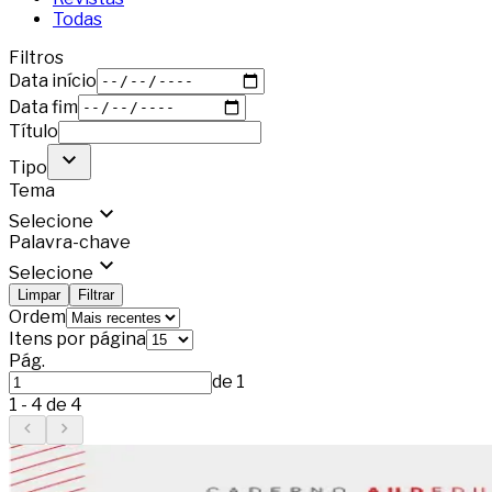
Todas
Filtros
Data início
Data fim
Título
Tipo
Tema
Selecione
Palavra-chave
Selecione
Limpar
Filtrar
Ordem
Itens por página
Pág.
de
1
1
-
4
de
4