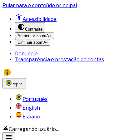
Pular para o conteúdo principal
Acessibilidade
Contraste
Aumentar zoom
A+
Diminuir zoom
A-
Denuncie
Transparência e prestação de contas
PT
Português
English
Español
Carregando usuário...