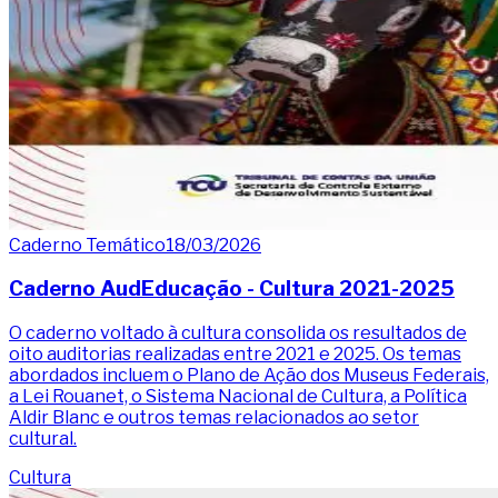
Caderno Temático
18/03/2026
Caderno AudEducação - Cultura 2021-2025
O caderno voltado à cultura consolida os resultados de
oito auditorias realizadas entre 2021 e 2025. Os temas
abordados incluem o Plano de Ação dos Museus Federais,
a Lei Rouanet, o Sistema Nacional de Cultura, a Política
Aldir Blanc e outros temas relacionados ao setor
cultural.
Cultura