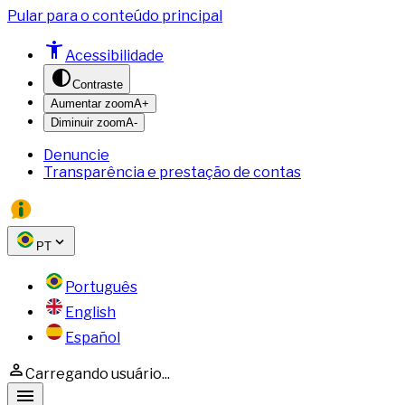
Pular para o conteúdo principal
Acessibilidade
Contraste
Aumentar zoom
A+
Diminuir zoom
A-
Denuncie
Transparência e prestação de contas
PT
Português
English
Español
Carregando usuário...