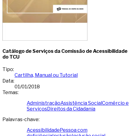
Catálogo de Serviços da Comissão de Acessibilidade
do TCU
Tipo
:
Cartilha, Manual ou Tutorial
Data
:
01/01/2018
Temas
:
Administração
Assistência Social
Comércio e
Serviços
Direitos da Cidadania
Palavras-chave
:
Acessibilidade
Pessoa com
deficiência
Inclusão
Inclusão social