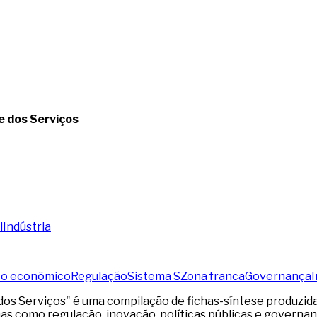
e dos Serviços
l
Indústria
to econômico
Regulação
Sistema S
Zona franca
Governança
I
os Serviços" é uma compilação de fichas-síntese produzidas
s como regulação, inovação, políticas públicas e governanç