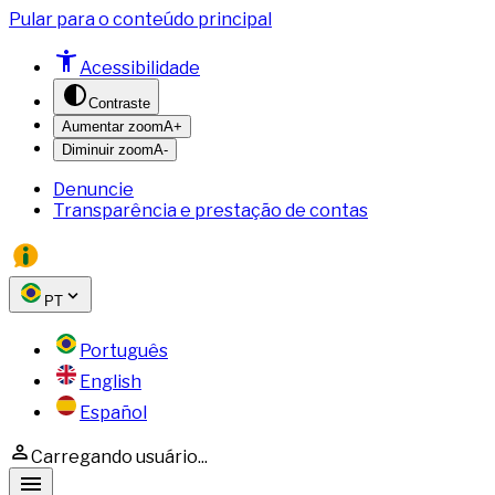
Pular para o conteúdo principal
Acessibilidade
Contraste
Aumentar zoom
A+
Diminuir zoom
A-
Denuncie
Transparência e prestação de contas
PT
Português
English
Español
Carregando usuário...