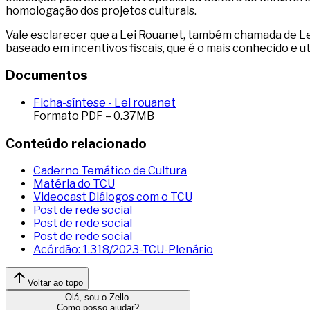
homologação dos projetos culturais.
Vale esclarecer que a Lei Rouanet, também chamada de Le
baseado em incentivos fiscais, que é o mais conhecido e ut
Documentos
Ficha-síntese - Lei rouanet
Formato
PDF
–
0.37
MB
Conteúdo relacionado
Caderno Temático de Cultura
Matéria do TCU
Videocast Diálogos com o TCU
Post de rede social
Post de rede social
Post de rede social
Acórdão: 1.318/2023-TCU-Plenário
Voltar ao topo
Olá, sou o Zello.
Como posso ajudar?