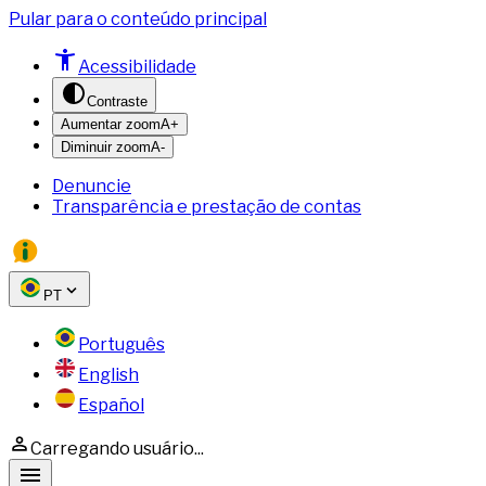
Pular para o conteúdo principal
Acessibilidade
Contraste
Aumentar zoom
A+
Diminuir zoom
A-
Denuncie
Transparência e prestação de contas
PT
Português
English
Español
Carregando usuário...