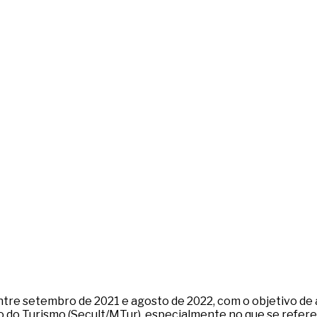
ntre setembro de 2021 e agosto de 2022, com o objetivo de ava
o do Turismo (Secult/MTur), especialmente no que se refere 