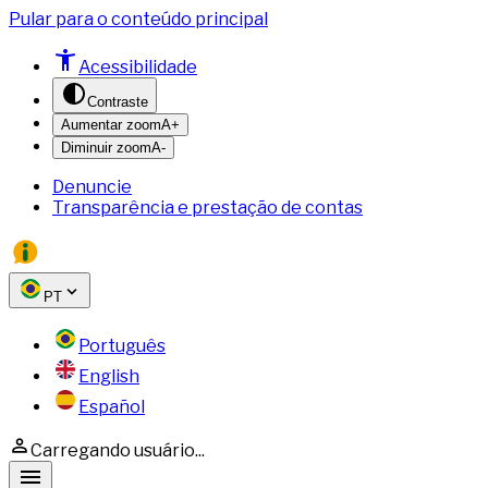
Pular para o conteúdo principal
Acessibilidade
Contraste
Aumentar zoom
A+
Diminuir zoom
A-
Denuncie
Transparência e prestação de contas
PT
Português
English
Español
Carregando usuário...