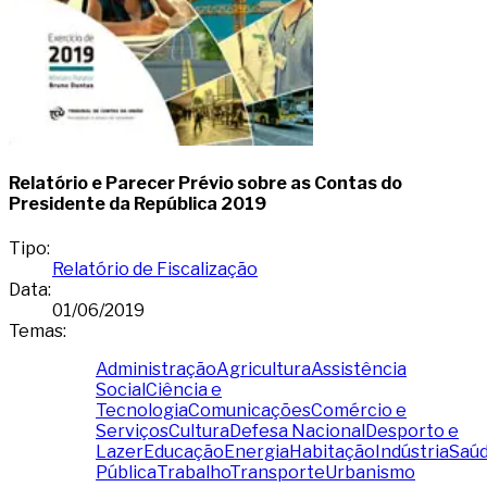
Relatório e Parecer Prévio sobre as Contas do
Presidente da República 2019
Tipo
:
Relatório de Fiscalização
Data
:
01/06/2019
Temas
:
Administração
Agricultura
Assistência
Social
Ciência e
Tecnologia
Comunicações
Comércio e
Serviços
Cultura
Defesa Nacional
Desporto e
Lazer
Educação
Energia
Habitação
Indústria
Saú
Pública
Trabalho
Transporte
Urbanismo