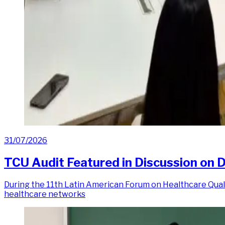
31/07/2026
TCU Audit Featured in Discussion on De
During the 11th Latin American Forum on Healthcare Quali
healthcare networks