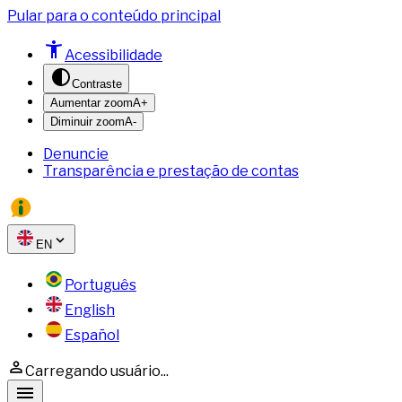
Pular para o conteúdo principal
Acessibilidade
Contraste
Aumentar zoom
A+
Diminuir zoom
A-
Denuncie
Transparência e prestação de contas
EN
Português
English
Español
Carregando usuário...