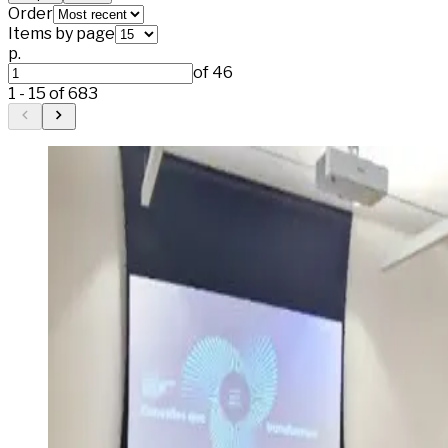
Order
Items by page
p.
of
46
1
-
15
of
683