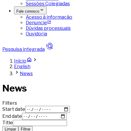
Sessões Colegiadas
Fale conosco
Acesso à informação
Denuncie
Dúvidas processuais
Ouvidoria
Pesquisa integrada
Início
English
News
News
Filters
Start date
End date
Title
Limpar
Filtrar