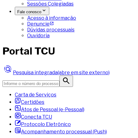
Sessões Colegiadas
Fale conosco
Acesso à informação
Denuncie
Dúvidas processuais
Ouvidoria
Portal TCU
Pesquisa integrada
(abre em site externo)
Carta de Serviços
Certidões
Atos de Pessoal (e-Pessoal)
Conecta TCU
Protocolo Eletrônico
Acompanhamento processual (Push)