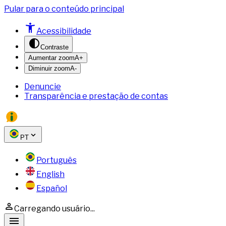
Pular para o conteúdo principal
Acessibilidade
Contraste
Aumentar zoom
A+
Diminuir zoom
A-
Denuncie
Transparência e prestação de contas
PT
Português
English
Español
Carregando usuário...