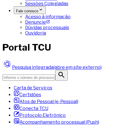
Sessões Colegiadas
Fale conosco
Acesso à informação
Denuncie
Dúvidas processuais
Ouvidoria
Portal TCU
Pesquisa integrada
(abre em site externo)
Carta de Serviços
Certidões
Atos de Pessoal (e-Pessoal)
Conecta TCU
Protocolo Eletrônico
Acompanhamento processual (Push)