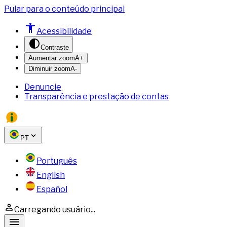
Pular para o conteúdo principal
Acessibilidade
Contraste
Aumentar zoom
A+
Diminuir zoom
A-
Denuncie
Transparência e prestação de contas
PT
Português
English
Español
Carregando usuário...