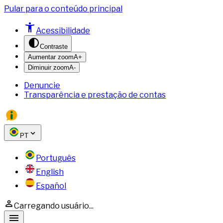
Pular para o conteúdo principal
Acessibilidade
Contraste
Aumentar zoom
A+
Diminuir zoom
A-
Denuncie
Transparência e prestação de contas
PT
Português
English
Español
Carregando usuário...