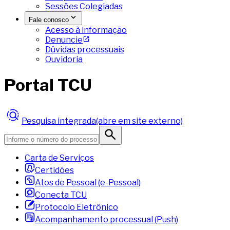
Sessões Colegiadas
Fale conosco
Acesso à informação
Denuncie
Dúvidas processuais
Ouvidoria
Portal TCU
Pesquisa integrada
(abre em site externo)
Carta de Serviços
Certidões
Atos de Pessoal (e-Pessoal)
Conecta TCU
Protocolo Eletrônico
Acompanhamento processual (Push)