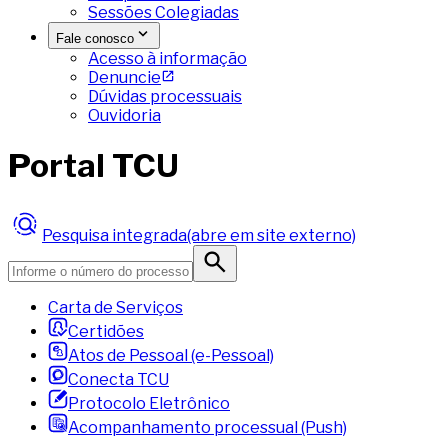
Sessões Colegiadas
Fale conosco
Acesso à informação
Denuncie
Dúvidas processuais
Ouvidoria
Portal TCU
Pesquisa integrada
(abre em site externo)
Carta de Serviços
Certidões
Atos de Pessoal (e-Pessoal)
Conecta TCU
Protocolo Eletrônico
Acompanhamento processual (Push)