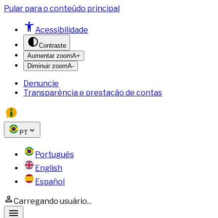
Pular para o conteúdo principal
Acessibilidade
Contraste
Aumentar zoom
A+
Diminuir zoom
A-
Denuncie
Transparência e prestação de contas
PT
Português
English
Español
Carregando usuário...