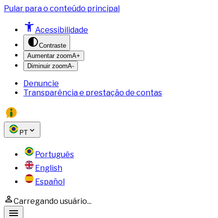
Pular para o conteúdo principal
Acessibilidade
Contraste
Aumentar zoom
A+
Diminuir zoom
A-
Denuncie
Transparência e prestação de contas
PT
Português
English
Español
Carregando usuário...