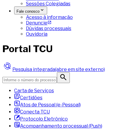
Sessões Colegiadas
Fale conosco
Acesso à informação
Denuncie
Dúvidas processuais
Ouvidoria
Portal TCU
Pesquisa integrada
(abre em site externo)
Carta de Serviços
Certidões
Atos de Pessoal (e-Pessoal)
Conecta TCU
Protocolo Eletrônico
Acompanhamento processual (Push)